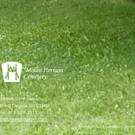
chemin Saint-Louis
ébec) Canada G1S 1H6
one: 418 527-3513
thermoncemetery.com
Membre de l'Association des ci