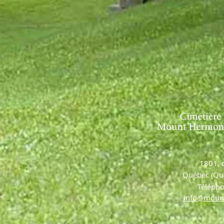
1801, 
Québec (Qu
Téléph
info@moun