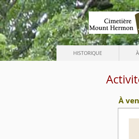
HISTORIQUE
À
Activi
À ven