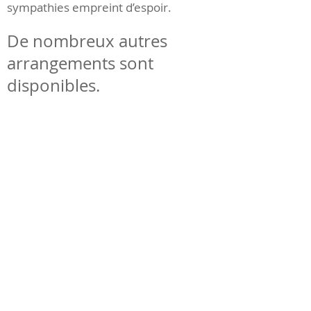
sympathies empreint d’espoir.
De nombreux autres
arrangements sont
disponibles.
1801, chemin Saint-Louis
Québec (Québec) Canada G1S 1H6
Téléphone:
418 527-3513
info@mounthermoncemetery.com