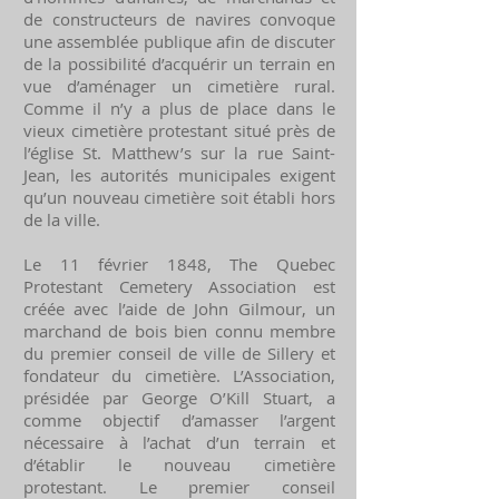
de constructeurs de navires convoque
une assemblée publique afin de discuter
de la possibilité d’acquérir un terrain en
vue d’aménager un cimetière rural.
Comme il n’y a plus de place dans le
vieux cimetière protestant situé près de
l’église St. Matthew’s sur la rue Saint-
Jean, les autorités municipales exigent
qu’un nouveau cimetière soit établi hors
de la ville.
Le 11 février 1848, The Quebec
Protestant Cemetery Association est
créée avec l’aide de John Gilmour, un
marchand de bois bien connu membre
du premier conseil de ville de Sillery et
fondateur du cimetière. L’Association,
présidée par George O’Kill Stuart, a
comme objectif d’amasser l’argent
nécessaire à l’achat d’un terrain et
d’établir le nouveau cimetière
protestant. Le premier conseil