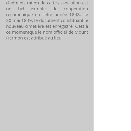
d’administration de cette association est
un bel exmple de coopération
œcuménique en cette année 1848. Le
30 mai 1849, le document constituant le
nouveau cimetière est enregistré. C’est à
ce momentque le nom officiel de Mount
Hermon est attribué au lieu.