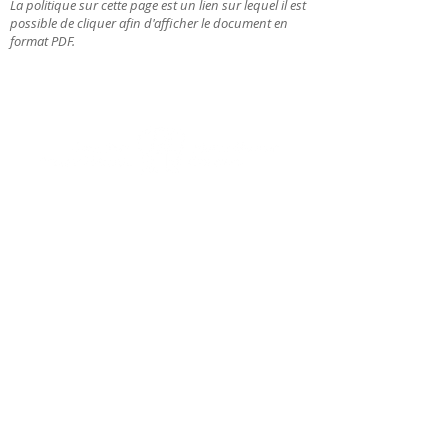
La politique sur cette page est un lien sur lequel il est
possible de cliquer afin d'afficher le document en
format PDF.
1801, chemin Saint-Louis
Québec (Québec) Canada G1S 1H6
Téléphone:
418 527-3513
info@mounthermoncemetery.com